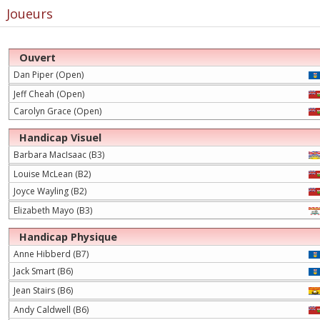
Joueurs
Ouvert
Dan Piper (Open)
Jeff Cheah (Open)
Carolyn Grace (Open)
Handicap Visuel
Barbara MacIsaac (B3)
Louise McLean (B2)
Joyce Wayling (B2)
Elizabeth Mayo (B3)
Handicap Physique
Anne Hibberd (B7)
Jack Smart (B6)
Jean Stairs (B6)
Andy Caldwell (B6)